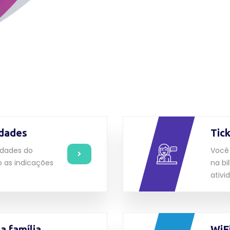
idades
Tic
vidades do
Você 
o as indicações
na bi
ativi
a família
WiF