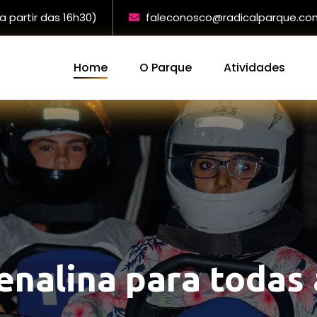
a partir das 16h30)
faleconosco@radicalparque.co
Home
O Parque
Atividades
enalina para todas 