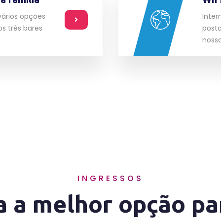
vários opções
Inter
s três bares
posta
noss
INGRESSOS
a a melhor opção pa